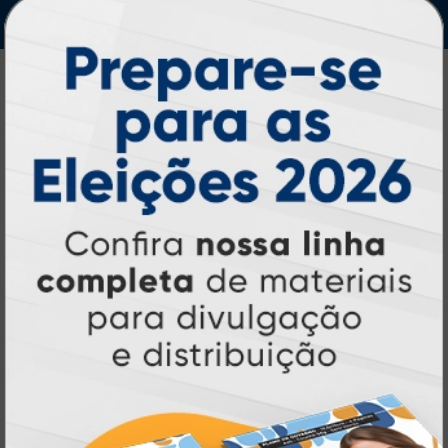
IMPRA INDUSTRIA GRAFICA LTDA | CNPJ: 28.045.354/0002-52
Atual Card © 2026. Todos os direitos reservados.
Atual Card: A Gráfica Pioneira em
Personalização Online
Atual Card é referência em impressão
gráfica online no Brasil
, oferecendo uma
ampla variedade de produtos e soluções para
atender profissionais autônomos, empresas e
revendedores gráficos
quase três
. Com
décadas de experiência
, somos pioneiros no
impressão sob demanda
segmento de
,
tecnologia,
investindo continuamente em
inovação e personalização
para entregar
qualidade, agilidade e a melhor
experiência
aos nossos clientes.
Pioneirismo e Inovação em
Impressão personalizada