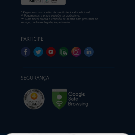
* Pagamento com cartão de crédito terá valor adicional.
** Pagamentos a prazo poderão ter acréscimo.
*** Nota fiscal sujeita a emissão de acordo com prestador de
serviço, conforme legislação pertinente.
PARTICIPE
SEGURANÇA