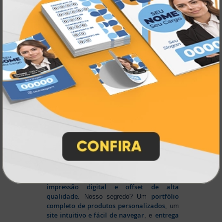
gráfica online,
Muito antes de termos como
impressão sob demanda e web to print
se
Atual Card já estava
popularizarem, a
transformando o mercado gráfico
.
inovando
Nascemos digitais e seguimos
continuamente
tecnologia
, investindo em
de ponta
para garantir a melhor experiência
produtos personalizados e impressão
em
online
agilidade,
. Tudo isso para oferecer
qualidade e soluções inteligentes
que
atendem às suas necessidades.
Liderança e Qualidade em
Impressão
Prestes a completar três décadas de
a Atual Card segue
inovação e serviços,
como referência no mercado gráfico e de
personalização online
, oferecendo
impressão digital e offset de alta
qualidade
portfólio
. Nosso segredo? Um
completo de produtos personalizados
, um
site intuitivo e fácil de navegar
entrega
, e