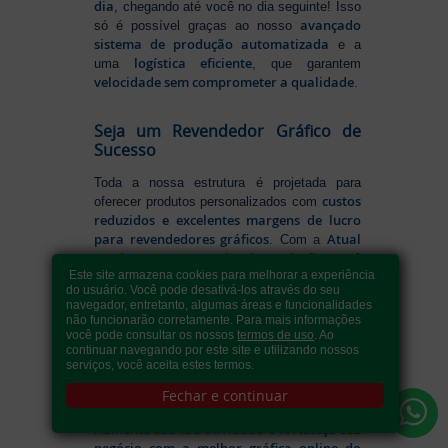
dia
, chegando até você no dia seguinte! Isso
avançado
só é possível graças ao nosso
sistema de produção automatizada
e a
logística eficiente
uma
, que garantem
velocidade sem comprometer a qualidade
.
Seja um Revendedor Gráfico de
Sucesso
Toda a nossa estrutura é projetada para
custos
oferecer produtos personalizados com
reduzidos e excelentes margens de lucro
para revendedores gráficos
Atual
. Com a
Card como sua parceira de produção
, você
Este site armazena cookies para melhorar a experiência
impressos de alta qualidade,
tem acesso a
do usuário. Você pode desativá-los através do seu
preços competitivos e prazos rápidos
,
navegador, entretanto, algumas áreas e funcionalidades
garantindo mais eficiência no seu negócio.
não funcionarão corretamente. Para mais informações
designer, publicitário, arte-
Seja você
você pode consultar os nossos
termos de uso
. Ao
continuar navegando por este site e utilizando nossos
finalista, agência ou gráfica de qualquer
serviços, você aceita estes termos.
porte
, oferecemos a solução ideal para
reduzir seus custos de personalização sem
Fechar e continuar
excelência na impressão
abrir mão da
.
Aumente sua lucratividade e fortaleça seu