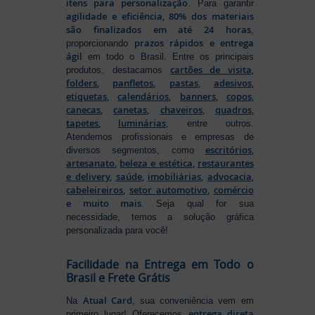
itens para personalização
. Para garantir
agilidade e eficiência, 80% dos materiais
são finalizados em até 24 horas
,
prazos rápidos e entrega
proporcionando
ágil
em todo o Brasil. Entre os principais
cartões de visita
,
produtos, destacamos
folders
,
panfletos
,
pastas
,
adesivos
,
etiquetas
,
calendários
,
banners
,
copos
,
canecas
,
canetas
,
chaveiros
,
quadros
,
tapetes
,
luminárias
, entre outros.
Atendemos profissionais e empresas de
escritórios
,
diversos segmentos, como
artesanato
,
beleza e estética
,
restaurantes
e delivery
,
saúde
,
imobiliárias
,
advocacia
,
cabeleireiros
,
setor automotivo
,
comércio
e muito mais
. Seja qual for sua
necessidade, temos a solução gráfica
personalizada para você!
Facilidade na Entrega em Todo o
Brasil e Frete Grátis
Atual Card
Na
, sua conveniência vem em
entrega direta
primeiro lugar! Oferecemos