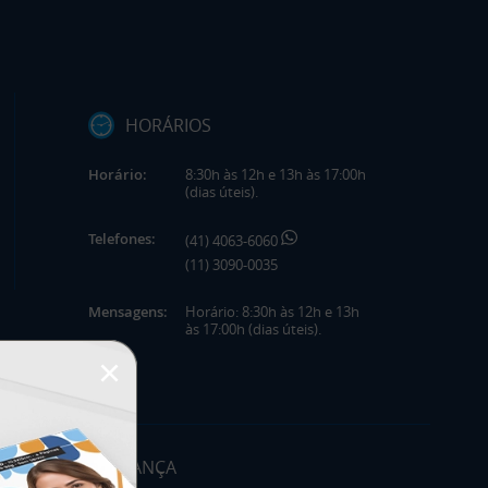
HORÁRIOS
Horário:
8:30h às 12h e 13h às 17:00h
(dias úteis).
Telefones:
(41) 4063-6060
(11) 3090-0035
Mensagens:
Horário: 8:30h às 12h e 13h
às 17:00h (dias úteis).
×
SEGURANÇA