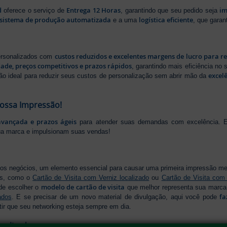
d
Entrega 12 Horas
im
oferece o serviço de
, garantindo que seu pedido seja
sistema de produção automatizada
logística eficiente
e a uma
, que gara
custos reduzidos e excelentes margens de lucro para r
personalizados com
dade, preços competitivos e prazos rápidos
, garantindo mais eficiência no
excel
ão ideal para reduzir seus custos de personalização sem abrir mão da
Nossa Impressão!
avançada e prazos ágeis
para atender suas demandas com excelência. E
ua marca e impulsionam suas vendas!
os negócios, um elemento essencial para causar uma primeira impressão m
os, como o
Cartão de Visita com Verniz localizado
ou
Cartão de Visita com
modelo de cartão de visita
de escolher o
que melhor representa sua marca,
fa
ados
. E se precisar de um novo material de divulgação, aqui você pode
tir que seu networking esteja sempre em dia.
onalizados