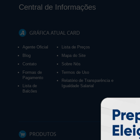
Central de Informações
GRÁFICA ATUAL CARD
Agente Oficial
Lista de Preços
Blog
Mapa do Site
Contato
Sobre Nós
Formas de
Termos de Uso
Pagamento
Relatório de Transparência e
Lista de
Igualdade Salarial
Balcões
PRODUTOS