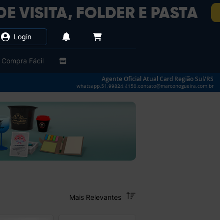
Login
Compra Fácil
Agente Oficial Atual Card Região Sul/RS
whatsapp.51.99824.4150.contato@marconogueira.com.br