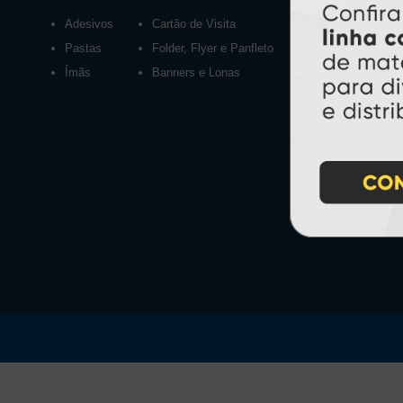
Adesivos
Cartão de Visita
Calendários 2027
Pastas
Folder, Flyer e Panfleto
Ímãs
Banners e Lonas