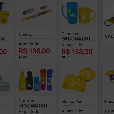
Canecas
Canetas
Chav
dos
Personalizadas
A partir de:
A partir de:
R$ 139,00
00
R$ 158,00
25 un.
10 un.
Garrafas
Mouse Pad
Másc
Personalizadas
A partir de:
A par
A partir de: