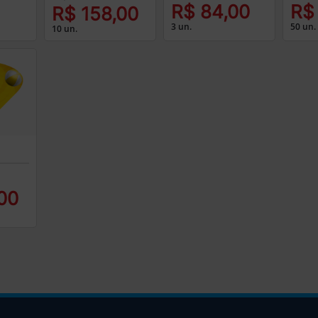
R$ 84,00
R$
R$ 158,00
3 un.
50 un.
10 un.
00