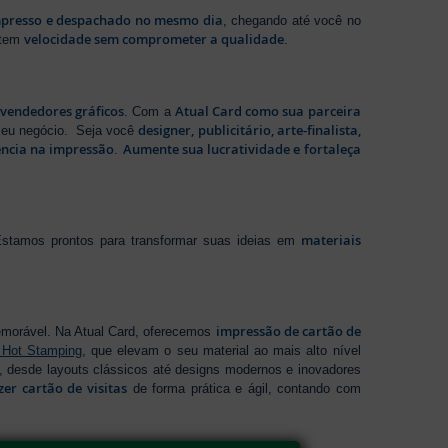
presso e despachado no mesmo dia
, chegando até você no
velocidade sem comprometer a qualidade
ntem
.
evendedores gráficos
Atual Card como sua parceira
. Com a
designer, publicitário, arte-finalista,
 seu negócio. Seja você
ência na impressão
Aumente sua lucratividade e fortaleça
.
materiais
stamos prontos para transformar suas ideias em
impressão de cartão de
emorável. Na Atual Card, oferecemos
 Hot Stamping
, que elevam o seu material ao mais alto nível
 desde layouts clássicos até designs modernos e inovadores
zer cartão de visitas
de forma prática e ágil, contando com