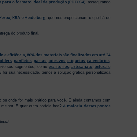
os para o formato ideal de produção (PDF/X-4)
, assegurando
Xerox, KBA e Heidelberg
, que nos proporcionam o que há de
rega do produto final.
de e eficiência, 80% dos materiais são finalizados em até 24
folders
,
panfletos
,
pastas
,
adesivos
,
etiquetas
,
calendários
,
escritórios
,
artesanato
,
beleza e
 diversos segmentos, como
al for sua necessidade, temos a solução gráfica personalizada
ho ou onde for mais prático para você. E ainda contamos com
A maioria desses pontos
melhor. E quer outra notícia boa?
ência!