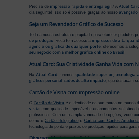
impressão rápida e entrega ágil
Atual Car
Precisa de
? A
avançado 
dia seguinte! Isso só é possível graças ao nosso
Seja um Revendedor Gráfico de Sucesso
Toda a nossa estrutura é projetada para oferecer produtos 
de produção
impressos de alta quali
, você tem acesso a
agência ou gráfica de qualquer porte
, oferecemos a soluç
seu negócio com a melhor gráfica online do Brasil!
Atual Card: Sua Criatividade Ganha Vida com 
Atual Card
qualidade superior, tecnologia 
Na
, unimos
gráficos personalizados de alto impacto
, que destacam s
Cartão de Visita com impressão online
Cartão de Visita
O
é a identidade da sua marca no mundo d
visita
com qualidade impecável e acabamentos sofisticad
profissional. Com uma ampla variedade de opções, você po
como o
Cartão Holográfico
e
Cartão com Cantos Arredond
tecnologia de ponta e prazos de produção rápidos para garan
Diversos Modelos de Folders e Panfletos Pers