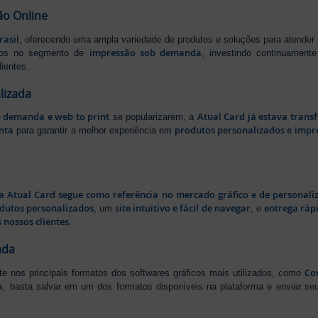
ão Online
rasil
, oferecendo uma ampla variedade de produtos e soluções para atender
impressão sob demanda
iros no segmento de
, investindo continuamen
ientes.
lizada
b demanda e web to print
Atual Card já estava tran
se popularizarem, a
nta
produtos personalizados e impr
para garantir a melhor experiência em
a Atual Card segue como referência no mercado gráfico e de personali
odutos personalizados
site intuitivo e fácil de navegar
entrega rápi
, um
, e
 nossos clientes
.
ada
Cor
rte nos principais formatos dos softwares gráficos mais utilizados, como
a
, basta salvar em um dos formatos disponíveis na plataforma e enviar seu