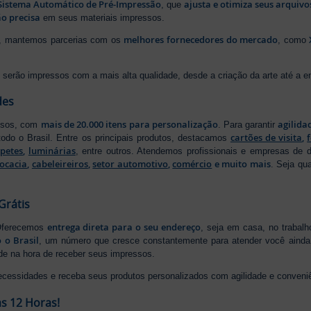
Sistema Automático de Pré-Impressão
ajusta e otimiza seus arquiv
, que
o precisa
em seus materiais impressos.
melhores fornecedores do mercado
ão, mantemos parcerias com os
, como
serão impressos com a mais alta qualidade, desde a criação da arte até a ent
des
mais de 20.000 itens para personalização
agilida
essos, com
. Para garantir
cartões de visita
,
odo o Brasil. Entre os principais produtos, destacamos
apetes
,
luminárias
, entre outros. Atendemos profissionais e empresas de
ocacia
,
cabeleireiros
,
setor automotivo
,
comércio
e muito mais
. Seja qu
Grátis
entrega direta para o seu endereço
 Oferecemos
, seja em casa, no trabal
 o Brasil
, um número que cresce constantemente para atender você ainda 
ade na hora de receber seus impressos.
ecessidades e receba seus produtos personalizados com agilidade e conveni
s 12 Horas!