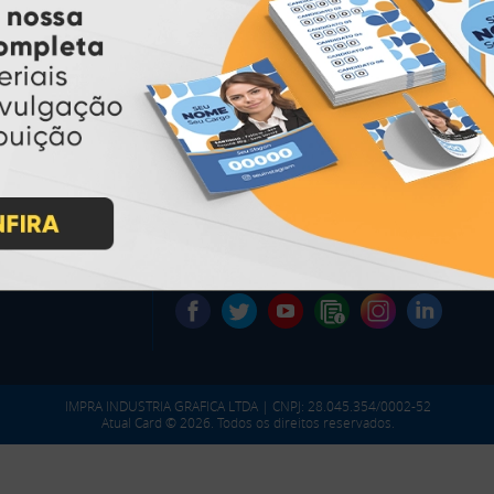
* Pagamento com cartão de crédito terá valor adicional.
** Pagamentos a prazo poderão ter acréscimo.
*** Nota fiscal sujeita a emissão de acordo com prestador de
serviço, conforme legislação pertinente.
PARTICIPE
IMPRA INDUSTRIA GRAFICA LTDA | CNPJ: 28.045.354/0002-52
Atual Card © 2026. Todos os direitos reservados.