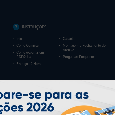
INSTRUÇÕES
Inicio
Garantia
Como Comprar
Montagem e Fechamento de
Arquivo
Como exportar em
PDF/X1-a
Perguntas Frequentes
Entrega 12 Horas
PAGUE COM