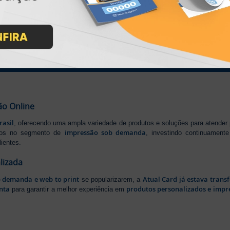
IMPRA INDUSTRIA GRAFICA LTDA | CNPJ: 28.045.354/0002-52
Atual Card © 2026. Todos os direitos reservados.
ão Online
rasil
, oferecendo uma ampla variedade de produtos e soluções para atender
impressão sob demanda
iros no segmento de
, investindo continuamen
ientes.
lizada
b demanda e web to print
Atual Card já estava tran
se popularizarem, a
nta
produtos personalizados e impr
para garantir a melhor experiência em