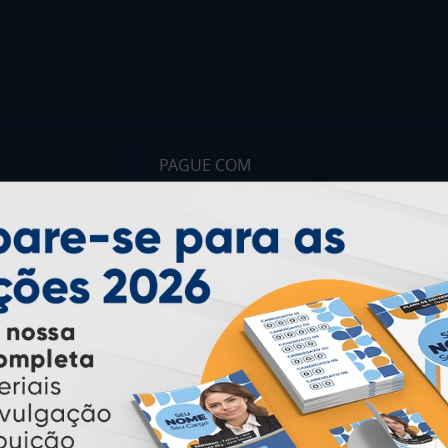
PAGUE COM
* Pagamento com cartão de crédito terá valor adicional.
** Pagamentos a prazo poderão ter acréscimo.
*** Nota fiscal sujeita a emissão de acordo com prestador de
serviço, conforme legislação pertinente.
PARTICIPE