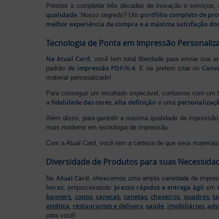
Prestes a completar três décadas de inovação e serviços,
qualidade
portfólio completo de pr
. Nosso segredo? Um
melhor experiência de compra e a máxima satisfação dos
Tecnologia de Ponta em Impressão Personaliz
Na Atual Card
, você tem total liberdade para enviar sua a
impressão PDF/X-4
Canv
padrão de
. E se preferir criar no
material personalizado!
Para conseguir um resultado impecável, contamos com um
fidelidade das cores, alta definição
personalizaçã
a
e uma
Além disso, para garantir a máxima qualidade de impress
mais moderno em tecnologia de impressão.
Com a Atual Card, você tem a certeza de que seus materiais 
Diversidade de Produtos para suas Necessida
Atual Card
Na
, oferecemos uma ampla variedade de impr
horas
prazos rápidos e entrega ágil
, proporcionando
em t
banners
,
copos
,
canecas
,
canetas
,
chaveiros
,
quadros
,
t
estética
,
restaurantes e delivery
,
saúde
,
imobiliárias
,
adv
para você!