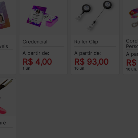
Cord
Credencial
Roller Clip
veis
Pers
A partir de:
A partir de:
A par
R$ 4,00
R$ 93,00
R$
1 un.
10 un.
10 un.
aré