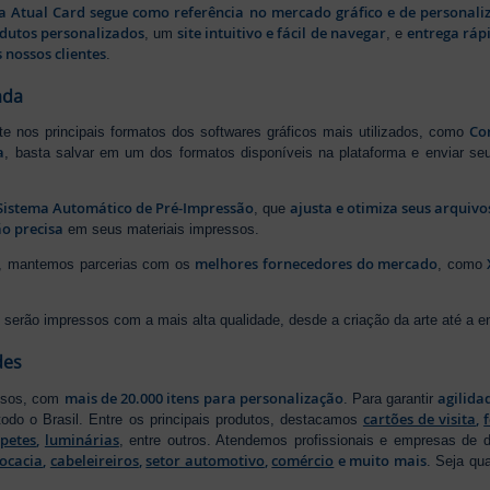
a Atual Card segue como referência no mercado gráfico e de personali
odutos personalizados
site intuitivo e fácil de navegar
entrega rápi
, um
, e
 nossos clientes
.
ada
Cor
rte nos principais formatos dos softwares gráficos mais utilizados, como
a
, basta salvar em um dos formatos disponíveis na plataforma e enviar seu
Sistema Automático de Pré-Impressão
ajusta e otimiza seus arquiv
, que
o precisa
em seus materiais impressos.
melhores fornecedores do mercado
ão, mantemos parcerias com os
, como
serão impressos com a mais alta qualidade, desde a criação da arte até a ent
des
mais de 20.000 itens para personalização
agilida
essos, com
. Para garantir
cartões de visita
,
odo o Brasil. Entre os principais produtos, destacamos
apetes
,
luminárias
, entre outros. Atendemos profissionais e empresas de
ocacia
,
cabeleireiros
,
setor automotivo
,
comércio
e muito mais
. Seja qu