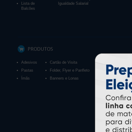
Lista de
Igualdade Salarial
Balcões
PRODUTOS
Adesivos
Cartão de Visita
Calendários 2027
Pastas
Folder, Flyer e Panfleto
Ímãs
Banners e Lonas