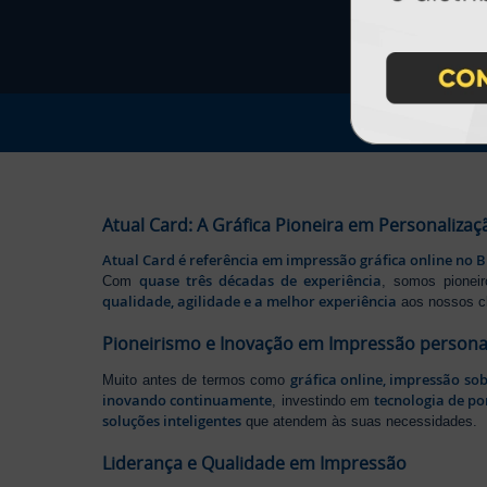
Atual Card: A Gráfica Pioneira em Personalizaç
Atual Card é referência em impressão gráfica online no B
quase três décadas de experiência
Com
, somos pione
qualidade, agilidade e a melhor experiência
aos nossos cl
Pioneirismo e Inovação em Impressão persona
gráfica online, impressão so
Muito antes de termos como
inovando continuamente
tecnologia de po
, investindo em
soluções inteligentes
que atendem às suas necessidades.
Liderança e Qualidade em Impressão