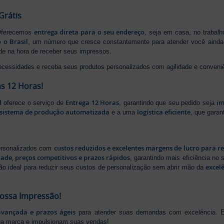
Grátis
entrega direta para o seu endereço
 Oferecemos
, seja em casa, no trabal
 o Brasil
, um número que cresce constantemente para atender você ainda 
ade na hora de receber seus impressos.
ecessidades e receba seus produtos personalizados com agilidade e conveni
s 12 Horas!
d
Entrega 12 Horas
im
oferece o serviço de
, garantindo que seu pedido seja
sistema de produção automatizada
logística eficiente
e a uma
, que gara
custos reduzidos e excelentes margens de lucro para r
personalizados com
dade, preços competitivos e prazos rápidos
, garantindo mais eficiência no
excel
ão ideal para reduzir seus custos de personalização sem abrir mão da
Nossa Impressão!
avançada e prazos ágeis
para atender suas demandas com excelência. E
ua marca e impulsionam suas vendas!