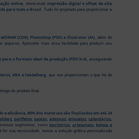
zação online
impressão digital e offset de alta
, oferecendo
da para todo o Brasil
a
. Tudo foi projetado para proporcionar
elDRAW (CDR), Photoshop (PSD) e Illustrator (AI)
, além do
s arquivos. Aproveite mais essa facilidade para produzir seu
os para o formato ideal de produção (PDF/X-4)
, assegurando
Xerox, KBA e Heidelberg
, que nos proporcionam o que há de
rega do produto final.
de e eficiência, 80% dos materiais são finalizados em até 24
folders
,
panfletos
,
pastas
,
adesivos
,
etiquetas
,
calendários
,
escritórios
,
artesanato
,
beleza e
 diversos segmentos, como
al for sua necessidade, temos a solução gráfica personalizada