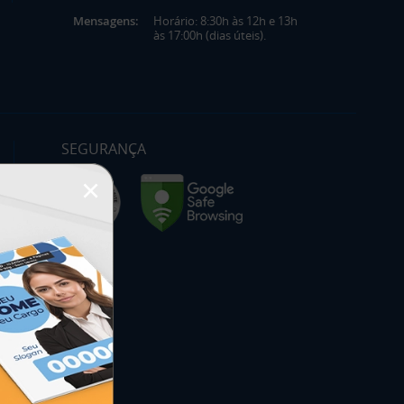
Mensagens:
Horário: 8:30h às 12h e 13h
às 17:00h (dias úteis).
SEGURANÇA
×