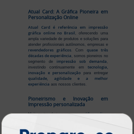
Atual Card: A Gráfica Pioneira em
Personalização Online
Atual Card é referência em impressão
gráfica online no Brasil
, oferecendo uma
ampla variedade de produtos e soluções para
atender profissionais autônomos, empresas e
revendedores gráficos
quase três
. Com
décadas de experiência
, somos pioneiros no
impressão sob demanda
segmento de
,
tecnologia,
investindo continuamente em
inovação e personalização
para entregar
qualidade, agilidade e a melhor
experiência
aos nossos clientes.
Pioneirismo e Inovação em
Impressão personalizada
gráfica online,
Muito antes de termos como
impressão sob demanda e web to print
se
Atual Card já estava
popularizarem, a
transformando o mercado gráfico
.