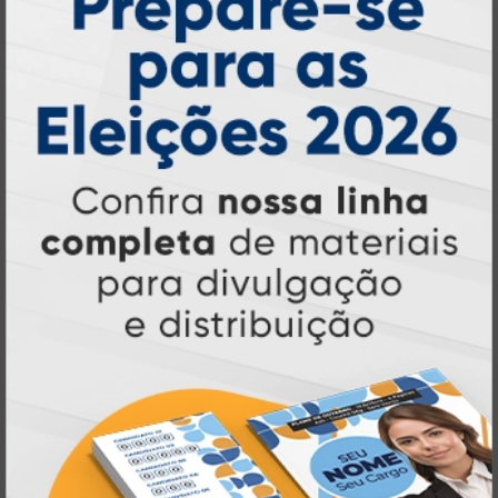
inovando
Nascemos digitais e seguimos
continuamente
tecnologia
, investindo em
de ponta
para garantir a melhor experiência
produtos personalizados e impressão
em
online
agilidade,
. Tudo isso para oferecer
qualidade e soluções inteligentes
que
atendem às suas necessidades.
Liderança e Qualidade em
Impressão
Prestes a completar três décadas de
a Atual Card segue
inovação e serviços,
como referência no mercado gráfico e de
personalização online
, oferecendo
impressão digital e offset de alta
qualidade
portfólio
. Nosso segredo? Um
completo de produtos personalizados
, um
site intuitivo e fácil de navegar
entrega
, e
rápida para todo o Brasil
. Tudo foi
a melhor
projetado para proporcionar
experiência de compra e a máxima
satisfação dos nossos clientes
.