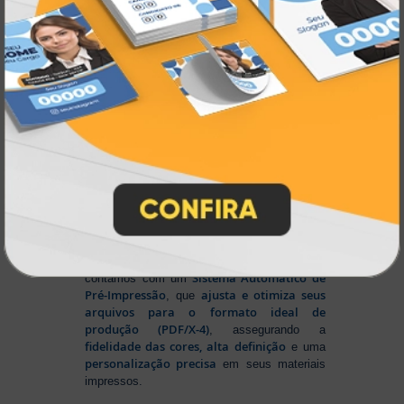
Tecnologia de Ponta em Impressão
Personalizada
Na Atual Card
, você tem total liberdade para
enviar sua arte nos principais formatos dos
softwares gráficos mais utilizados, como
CorelDRAW (CDR), Photoshop (PSD) e
Illustrator (AI)
, além do padrão de
impressão PDF/X-4
. E se preferir criar no
Canva
, basta salvar em um dos formatos
disponíveis na plataforma e enviar seus
arquivos. Aproveite mais essa facilidade para
produzir seu material personalizado!
Para conseguir um resultado impecável,
Sistema Automático de
contamos com um
Pré-Impressão
ajusta e otimiza seus
, que
arquivos para o formato ideal de
produção (PDF/X-4)
, assegurando a
fidelidade das cores, alta definição
e uma
personalização precisa
em seus materiais
impressos.