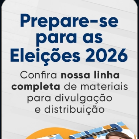
Adesivos
Pastas
Ímãs
Cartão de Visita
Folder, Flyer e Panfleto
Banners e Lonas
Calendários 2027
PAGUE COM