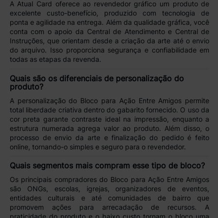
A
Atual Card
oferece ao revendedor gráfico um
produto de
excelente custo-benefício
, produzido com
tecnologia de
ponta
e agilidade na entrega. Além da qualidade gráfica, você
conta com o apoio da
Central de Atendimento e Central de
Instruções
, que orientam desde a criação da arte até o envio
do arquivo. Isso proporciona segurança e confiabilidade em
todas as etapas da revenda.
Quais são os diferenciais de personalização do
produto?
A personalização do
Bloco para Ação Entre Amigos
permite
total
liberdade criativa
dentro do gabarito fornecido. O uso da
cor preta garante contraste ideal na impressão, enquanto a
estrutura numerada agrega valor ao produto. Além disso, o
processo de envio da arte e finalização do pedido é feito
online, tornando-o
simples e seguro para o revendedor
.
Quais segmentos mais compram esse tipo de bloco?
Os principais compradores do
Bloco para Ação Entre Amigos
são
ONGs, escolas, igrejas, organizadores de eventos,
entidades culturais
e até
comunidades de bairro
que
promovem ações para arrecadação de recursos. A
praticidade do produto e o baixo custo tornam o bloco uma