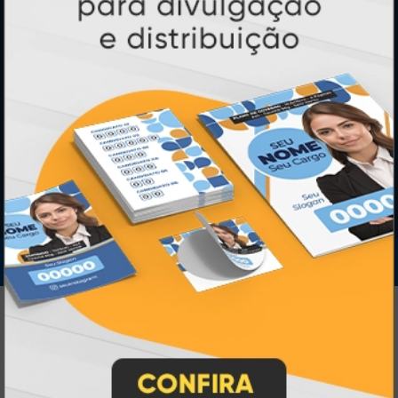
SEGURANÇA
IMPRA INDUSTRIA GRAFICA LTDA | CNPJ: 28.045.354/0002-52
Atual Card © 2026. Todos os direitos reservados.
Atual Card: A Gráfica Pioneira em
Personalização Online
Atual Card é referência em impressão