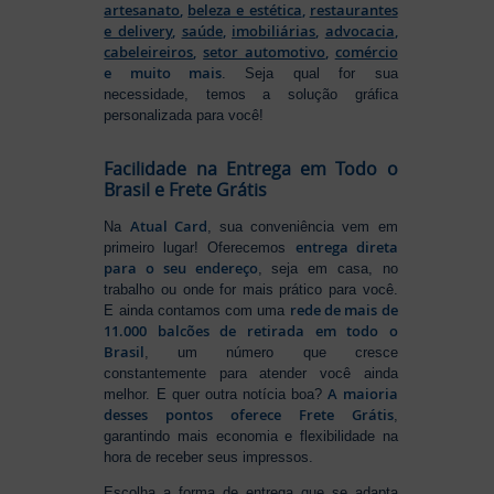
artesanato
,
beleza e estética
,
restaurantes
e delivery
,
saúde
,
imobiliárias
,
advocacia
,
cabeleireiros
,
setor automotivo
,
comércio
e muito mais
. Seja qual for sua
necessidade, temos a solução gráfica
personalizada para você!
Facilidade na Entrega em Todo o
Brasil e Frete Grátis
Atual Card
Na
, sua conveniência vem em
entrega direta
primeiro lugar! Oferecemos
para o seu endereço
, seja em casa, no
trabalho ou onde for mais prático para você.
rede de mais de
E ainda contamos com uma
11.000 balcões de retirada em todo o
Brasil
, um número que cresce
constantemente para atender você ainda
A maioria
melhor. E quer outra notícia boa?
desses pontos oferece Frete Grátis
,
garantindo mais economia e flexibilidade na
hora de receber seus impressos.
Escolha a forma de entrega que se adapta