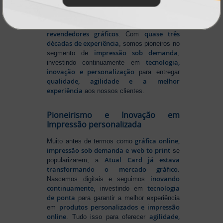
gráfica online no Brasil
, oferecendo uma
ampla variedade de produtos e soluções para
atender profissionais autônomos, empresas e
revendedores gráficos
quase três
. Com
décadas de experiência
, somos pioneiros no
impressão sob demanda
segmento de
,
tecnologia,
investindo continuamente em
inovação e personalização
para entregar
qualidade, agilidade e a melhor
experiência
aos nossos clientes.
Pioneirismo e Inovação em
Impressão personalizada
gráfica online,
Muito antes de termos como
impressão sob demanda e web to print
se
Atual Card já estava
popularizarem, a
transformando o mercado gráfico
.
inovando
Nascemos digitais e seguimos
continuamente
tecnologia
, investindo em
de ponta
para garantir a melhor experiência
produtos personalizados e impressão
em
online
agilidade,
. Tudo isso para oferecer