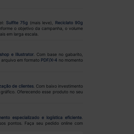
el:
Sulfite 75g
(mais leve),
Reciclato 90g
onforme o objetivo da campanha, o volume
is em larga escala.
hop e Illustrator
. Com base no gabarito,
 o arquivo em formato
PDF/X-4
no momento
ização de clientes
. Com baixo investimento
gráfico. Oferecendo esse produto no seu
ento especializado e logística eficiente
.
os pontos. Faça seu pedido online com