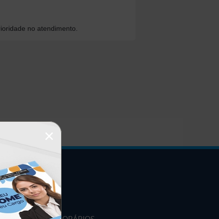
ioridade no atendimento.
×