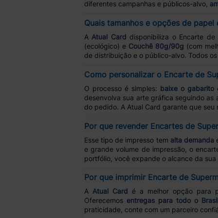
diferentes campanhas e públicos-alvo,
am
Quais tamanhos e opções de papel e
A
Atual Card
disponibiliza o Encarte d
(ecológico) e
Couchê 80g/90g
(com melh
de distribuição e o público-alvo. Todos 
Como personalizar o Encarte de S
O processo é simples:
baixe o gabarito
d
desenvolva sua arte gráfica seguindo as 
do pedido. A Atual Card garante que seu
Por que revender Encartes de Sup
Esse tipo de impresso tem
alta demanda
e
e grande volume de impressão, o encart
portfólio, você expande o alcance da sua 
Por que imprimir Encarte de Super
A
Atual Card
é a melhor opção para p
Oferecemos
entregas para todo o Brasi
praticidade, conte com um parceiro confi