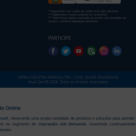
* Pagamento com cartão de crédito terá valor adicional.
** Pagamentos a prazo poderão ter acréscimo.
*** Nota fiscal sujeita a emissão de acordo com prestador de
serviço, conforme legislação pertinente.
PARTICIPE
IMPRA INDUSTRIA GRAFICA LTDA | CNPJ: 28.045.354/0002-52
Atual Card © 2026. Todos os direitos reservados.
ão Online
rasil
, oferecendo uma ampla variedade de produtos e soluções para atender
impressão sob demanda
iros no segmento de
, investindo continuamen
ientes.