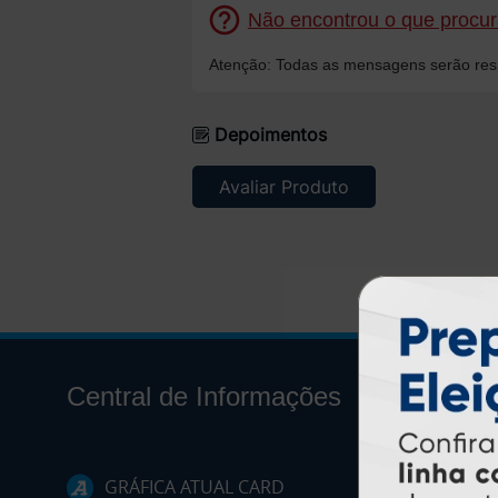
Não encontrou o que procura
Atenção: Todas as mensagens serão resp
Depoimentos
Avaliar Produto
Central de Informações
GRÁFICA ATUAL CARD