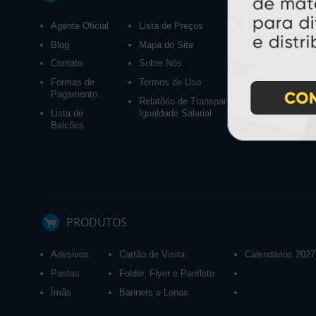
Agente Oficial
Lista de Preços
Blog
Mapa do Site
Contato
Sobre Nós
Formas de
Termos de Uso
Pagamento
Relatório de Transparência e
Lista de
Igualdade Salarial
Balcões
PRODUTOS
Adesivos
Cartão de Visita
Calendários 2027
Pastas
Folder, Flyer e Panfleto
Ímãs
Banners e Lonas