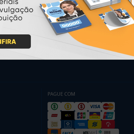
Inicio
Garantia
Como Comprar
Montagem e Fechamento de
Arquivo
Como exportar em
PDF/X1-a
Perguntas Frequentes
Entrega 12 Horas
PAGUE COM