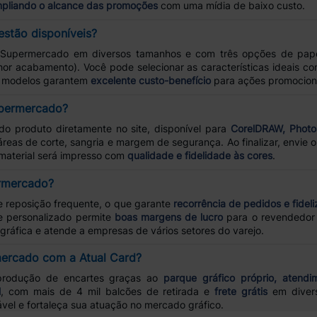
pliando o alcance das promoções
com uma mídia de baixo custo.
stão disponíveis?
e Supermercado em diversos tamanhos e com três opções de pap
or acabamento). Você pode selecionar as características ideais c
os modelos garantem
excelente custo-benefício
para ações promociona
upermercado?
o produto diretamente no site, disponível para
CorelDRAW, Photos
áreas de corte, sangria e margem de segurança. Ao finalizar, envie
 material será impresso com
qualidade e fidelidade às cores
.
ermercado?
 reposição frequente, o que garante
recorrência de pedidos e fidel
e personalizado permite
boas margens de lucro
para o revendedor 
gráfica e atende a empresas de vários setores do varejo.
mercado com a Atual Card?
rodução de encartes graças ao
parque gráfico próprio, atendim
l
, com mais de 4 mil balcões de retirada e
frete grátis
em divers
ável e fortaleça sua atuação no mercado gráfico.