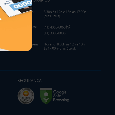
HORÁRIOS
Horário:
8:30h às 12h e 13h às 17:00h
(dias úteis).
Telefones:
(41) 4063-6060
(11) 3090-0035
Mensagens:
Horário: 8:30h às 12h e 13h
às 17:00h (dias úteis).
SEGURANÇA