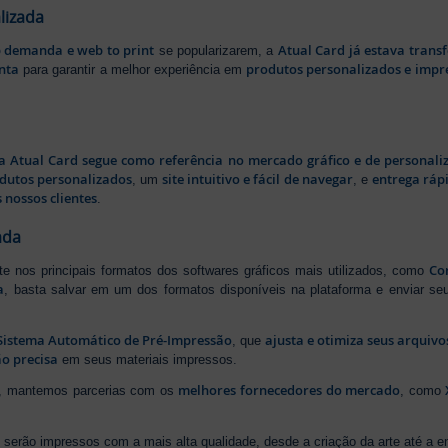
lizada
b demanda e web to print
Atual Card já estava tran
se popularizarem, a
nta
produtos personalizados e impr
para garantir a melhor experiência em
a Atual Card segue como referência no mercado gráfico e de personali
odutos personalizados
site intuitivo e fácil de navegar
entrega rápi
, um
, e
 nossos clientes
.
ada
Cor
rte nos principais formatos dos softwares gráficos mais utilizados, como
a
, basta salvar em um dos formatos disponíveis na plataforma e enviar seu
Sistema Automático de Pré-Impressão
ajusta e otimiza seus arquiv
, que
o precisa
em seus materiais impressos.
melhores fornecedores do mercado
ão, mantemos parcerias com os
, como
serão impressos com a mais alta qualidade, desde a criação da arte até a ent