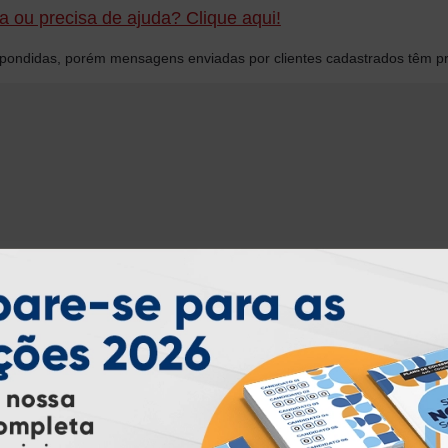
 ou precisa de ajuda? Clique aqui!
ondidas, porém mensagens enviadas por clientes cadastrados têm pr
INSTRUÇÕES