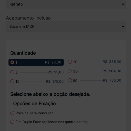
Acabamento Incluso
Quantidade
R$ 336,00
20
R$ 20,00
1
R$ 504,00
30
R$ 95,00
5
R$ 735,00
50
R$ 179,00
10
Selecione abaixo a opção desejada.
Opcões de Fixação
Presilha para Pendurar
Fita Dupla Face (aplicada nos quatro cantos)