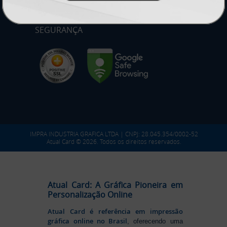
SEGURANÇA
IMPRA INDUSTRIA GRAFICA LTDA | CNPJ: 28.045.354/0002-52
Atual Card © 2026. Todos os direitos reservados.
Atual Card: A Gráfica Pioneira em
Personalização Online
Atual Card é referência em impressão
gráfica online no Brasil
, oferecendo uma