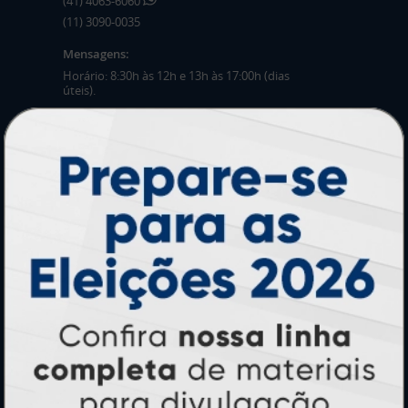
(41) 4063-6060
(11) 3090-0035
Mensagens:
Horário: 8:30h às 12h e 13h às 17:00h (dias
úteis).
PRODUTOS
Adesivos
Pastas
Ímãs
Cartão de Visita
Folder, Flyer e Panfleto
Banners e Lonas
Calendários 2027