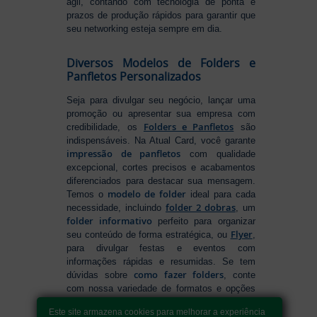
ágil, contando com tecnologia de ponta e
prazos de produção rápidos para garantir que
seu networking esteja sempre em dia.
Diversos Modelos de Folders e
Panfletos Personalizados
Seja para divulgar seu negócio, lançar uma
promoção ou apresentar sua empresa com
Folders e Panfletos
credibilidade, os
são
indispensáveis. Na Atual Card, você garante
impressão de panfletos
com qualidade
excepcional, cortes precisos e acabamentos
diferenciados para destacar sua mensagem.
modelo de folder
Temos o
ideal para cada
folder 2 dobras
necessidade, incluindo
, um
folder informativo
perfeito para organizar
Flyer
seu conteúdo de forma estratégica, ou
,
para divulgar festas e eventos com
informações rápidas e resumidas. Se tem
como fazer folders
dúvidas sobre
, conte
com nossa variedade de formatos e opções
para criar um material que realmente se
Este site armazena cookies para melhorar a experiência
destaca. Produção ágil, entrega rápida e