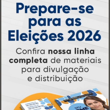
Atual Card: A Gráfica Pioneira em
Personalização Online
Atual Card é referência em impressão
gráfica online no Brasil
, oferecendo uma
ampla variedade de produtos e soluções para
atender profissionais autônomos, empresas e
revendedores gráficos
quase três
. Com
décadas de experiência
, somos pioneiros no
impressão sob demanda
segmento de
,
tecnologia,
investindo continuamente em
inovação e personalização
para entregar
qualidade, agilidade e a melhor
experiência
aos nossos clientes.
Pioneirismo e Inovação em
Impressão personalizada
gráfica online,
Muito antes de termos como
impressão sob demanda e web to print
se
Atual Card já estava
popularizarem, a
transformando o mercado gráfico
.