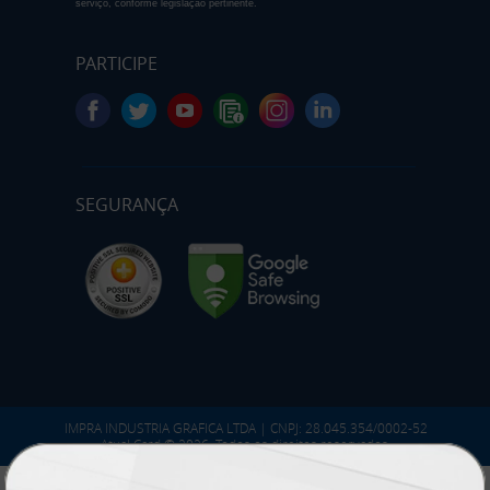
serviço, conforme legislação pertinente.
PARTICIPE
SEGURANÇA
IMPRA INDUSTRIA GRAFICA LTDA | CNPJ: 28.045.354/0002-52
Atual Card © 2026. Todos os direitos reservados.