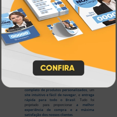
inovando
Nascemos digitais e seguimos
continuamente
tecnologia
, investindo em
de ponta
para garantir a melhor experiência
produtos personalizados e impressão
em
online
agilidade,
. Tudo isso para oferecer
qualidade e soluções inteligentes
que
atendem às suas necessidades.
Liderança e Qualidade em
Impressão
Prestes a completar três décadas de
a Atual Card segue
inovação e serviços,
como referência no mercado gráfico e de
personalização online
, oferecendo
impressão digital e offset de alta
qualidade
portfólio
. Nosso segredo? Um
completo de produtos personalizados
, um
site intuitivo e fácil de navegar
entrega
, e
rápida para todo o Brasil
. Tudo foi
a melhor
projetado para proporcionar
experiência de compra e a máxima
satisfação dos nossos clientes
.