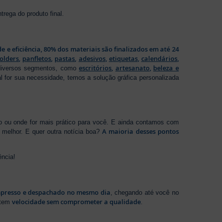
rega do produto final.
de e eficiência, 80% dos materiais são finalizados em até 24
folders
,
panfletos
,
pastas
,
adesivos
,
etiquetas
,
calendários
,
escritórios
,
artesanato
,
beleza e
 diversos segmentos, como
al for sua necessidade, temos a solução gráfica personalizada
ho ou onde for mais prático para você. E ainda contamos com
A maioria desses pontos
melhor. E quer outra notícia boa?
ência!
presso e despachado no mesmo dia
, chegando até você no
velocidade sem comprometer a qualidade
ntem
.