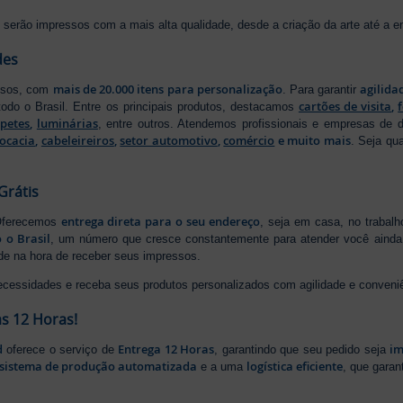
serão impressos com a mais alta qualidade, desde a criação da arte até a ent
des
mais de 20.000 itens para personalização
agilida
essos, com
. Para garantir
cartões de visita
,
odo o Brasil. Entre os principais produtos, destacamos
apetes
,
luminárias
, entre outros. Atendemos profissionais e empresas de
ocacia
,
cabeleireiros
,
setor automotivo
,
comércio
e muito mais
. Seja qu
Grátis
entrega direta para o seu endereço
 Oferecemos
, seja em casa, no trabal
 o Brasil
, um número que cresce constantemente para atender você ainda 
ade na hora de receber seus impressos.
ecessidades e receba seus produtos personalizados com agilidade e conveni
s 12 Horas!
d
Entrega 12 Horas
im
oferece o serviço de
, garantindo que seu pedido seja
sistema de produção automatizada
logística eficiente
e a uma
, que gara