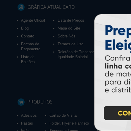
GRÁFICA ATUAL CARD
Agente Oficial
Lista de Preços
Blog
Mapa do Site
Contato
Sobre Nós
Formas de
Termos de Uso
Pagamento
Relatório de Transparência e
Lista de
Igualdade Salarial
Balcões
PRODUTOS
Adesivos
Cartão de Visita
Calendários 2027
Pastas
Folder, Flyer e Panfleto
Ímãs
Banners e Lonas