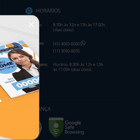
HORÁRIOS
×
Horário:
8:30h às 12h e 13h às 17:00h
(dias úteis).
Telefones:
(41) 4063-6060
(11) 3090-0035
Mensagens:
Horário: 8:30h às 12h e 13h
às 17:00h (dias úteis).
SEGURANÇA