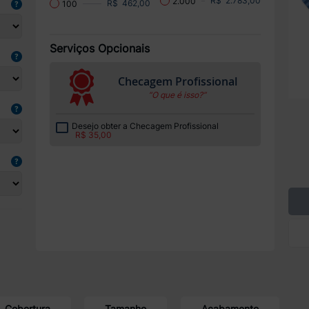
R$ 2.783,00
2.000
R$ 462,00
100
Serviços Opcionais
Checagem Profissional
“O que é isso?”
Desejo obter a Checagem Profissional
R$ 35,00
Cobertura
Tamanho
Acabamento