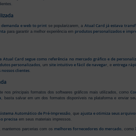
ientes.
lizada
b demanda e web to print
Atual Card já estava tran
se popularizarem, a
nta
produtos personalizados e impr
para garantir a melhor experiência em
a Atual Card segue como referência no mercado gráfico e de personali
odutos personalizados
site intuitivo e fácil de navegar
entrega rápi
, um
, e
 nossos clientes
.
ada
Cor
rte nos principais formatos dos softwares gráficos mais utilizados, como
a
, basta salvar em um dos formatos disponíveis na plataforma e enviar seu
Sistema Automático de Pré-Impressão
ajusta e otimiza seus arquiv
, que
o precisa
em seus materiais impressos.
melhores fornecedores do mercado
ão, mantemos parcerias com os
, como