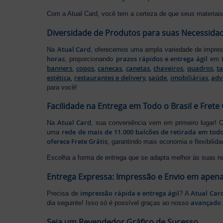
Com a Atual Card, você tem a certeza de que seus materiais 
Diversidade de Produtos para suas Necessida
Atual Card
Na
, oferecemos uma ampla variedade de impr
horas
prazos rápidos e entrega ágil
, proporcionando
em t
banners
,
copos
,
canecas
,
canetas
,
chaveiros
,
quadros
,
t
estética
,
restaurantes e delivery
,
saúde
,
imobiliárias
,
adv
para você!
Facilidade na Entrega em Todo o Brasil e Frete 
Atual Card
Na
, sua conveniência vem em primeiro lugar!
rede de mais de 11.000 balcões de retirada em todo
uma
oferece Frete Grátis
, garantindo mais economia e flexibilid
Escolha a forma de entrega que se adapta melhor às suas n
Entrega Expressa: Impressão e Envio em apena
impressão rápida e entrega ágil
Atual Car
Precisa de
? A
avançado 
dia seguinte! Isso só é possível graças ao nosso
Seja um Revendedor Gráfico de Sucesso