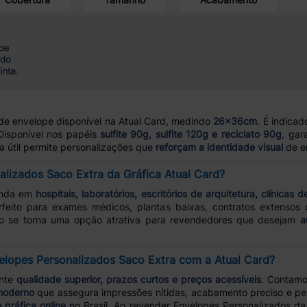
de envelope disponível na Atual Card, medindo
26x36cm
. É indica
Disponível nos papéis
sulfite 90g, sulfite 120g e reciclato 90g
, gar
a útil permite personalizações que
reforçam a identidade visual
de em
lizados Saco Extra da Gráfica Atual Card?
enda em
hospitais, laboratórios, escritórios de arquitetura, clínicas d
feito para exames médicos, plantas baixas, contratos extensos
o se torna uma opção atrativa para revendedores que desejam
a
elopes Personalizados Saco Extra com a Atual Card?
ante
qualidade superior, prazos curtos e preços acessíveis
. Contam
moderno
que assegura impressões nítidas, acabamento preciso e per
 gráfica online
no Brasil. Ao revender Envelopes Personalizados da