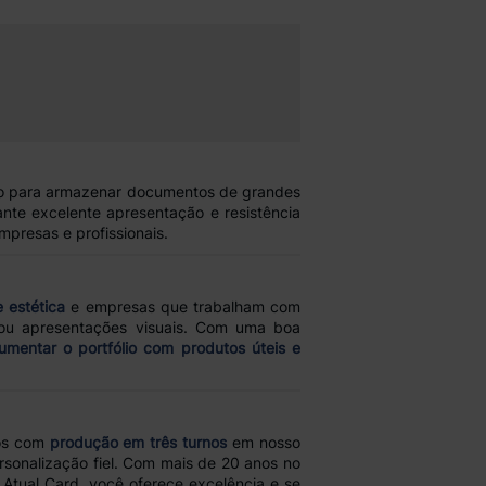
do para armazenar documentos de grandes
ante excelente apresentação e resistência
presas e profissionais.
e estética
e empresas que trabalham com
 ou apresentações visuais. Com uma boa
umentar o portfólio com produtos úteis e
os com
produção em três turnos
em nosso
sonalização fiel. Com mais de 20 anos no
 Atual Card, você oferece excelência e se