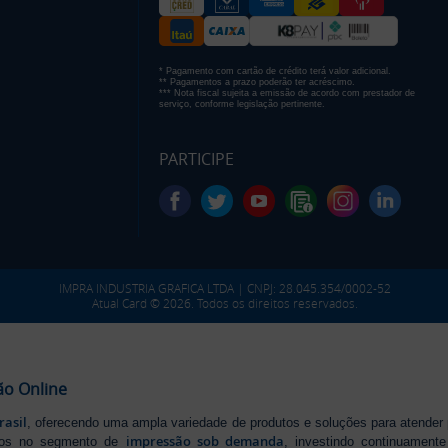
* Pagamento com cartão de crédito terá valor adicional.
** Pagamentos a prazo poderão ter acréscimo.
*** Nota fiscal sujeita a emissão de acordo com prestador de
serviço, conforme legislação pertinente.
PARTICIPE
IMPRA INDUSTRIA GRAFICA LTDA | CNPJ: 28.045.354/0002-52
Atual Card © 2026. Todos os direitos reservados.
ão Online
rasil
, oferecendo uma ampla variedade de produtos e soluções para atender
impressão sob demanda
iros no segmento de
, investindo continuamen