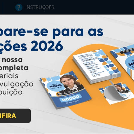
INSTRUÇÕES
Inicio
Garantia
Como Comprar
Montagem e Fechamento de
Arquivo
Como exportar em
PDF/X1-a
Perguntas Frequentes
Entrega 12 Horas
PAGUE COM