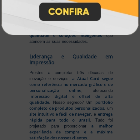
inovando
Nascemos digitais e seguimos
continuamente
tecnologia
, investindo em
de ponta
para garantir a melhor experiência
produtos personalizados e impressão
em
online
agilidade,
. Tudo isso para oferecer
qualidade e soluções inteligentes
que
atendem às suas necessidades.
Liderança e Qualidade em
Impressão
Prestes a completar três décadas de
a Atual Card segue
inovação e serviços,
como referência no mercado gráfico e de
personalização online
, oferecendo
impressão digital e offset de alta
qualidade
portfólio
. Nosso segredo? Um
completo de produtos personalizados
, um
site intuitivo e fácil de navegar
entrega
, e
rápida para todo o Brasil
. Tudo foi
a melhor
projetado para proporcionar
experiência de compra e a máxima
satisfação dos nossos clientes
.