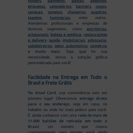
folders
,
panfletos
,
pastas
,
adesivos
,
etiquetas
,
calendários
,
banners
,
copos
,
canecas
,
canetas
,
chaveiros
,
quadros
,
tapetes
,
luminárias
, entre outros.
Atendemos profissionais e empresas de
escritórios
,
diversos segmentos, como
artesanato
,
beleza e estética
,
restaurantes
e delivery
,
saúde
,
imobiliárias
,
advocacia
,
cabeleireiros
,
setor automotivo
,
comércio
e muito mais
. Seja qual for sua
necessidade, temos a solução gráfica
personalizada para você!
Facilidade na Entrega em Todo o
Brasil e Frete Grátis
Atual Card
Na
, sua conveniência vem em
entrega direta
primeiro lugar! Oferecemos
para o seu endereço
, seja em casa, no
trabalho ou onde for mais prático para você.
rede de mais de
E ainda contamos com uma
11.000 balcões de retirada em todo o
Brasil
, um número que cresce
constantemente para atender você ainda