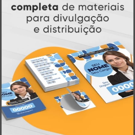
Atual Card: A Gráfica Pioneira em
Personalização Online
Atual Card é referência em impressão
gráfica online no Brasil
, oferecendo uma
ampla variedade de produtos e soluções para
atender profissionais autônomos, empresas e
revendedores gráficos
quase três
. Com
décadas de experiência
, somos pioneiros no
impressão sob demanda
segmento de
,
tecnologia,
investindo continuamente em
inovação e personalização
para entregar
qualidade, agilidade e a melhor
experiência
aos nossos clientes.
Pioneirismo e Inovação em
Impressão personalizada
gráfica online,
Muito antes de termos como
impressão sob demanda e web to print
se
Atual Card já estava
popularizarem, a
transformando o mercado gráfico
.